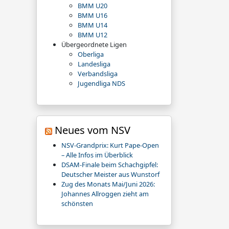
BMM U20
BMM U16
BMM U14
BMM U12
Übergeordnete Ligen
Oberliga
Landesliga
Verbandsliga
Jugendliga NDS
Neues vom NSV
NSV-Grandprix: Kurt Pape-Open
– Alle Infos im Überblick
DSAM-Finale beim Schachgipfel:
Deutscher Meister aus Wunstorf
Zug des Monats Mai/Juni 2026:
Johannes Allroggen zieht am
schönsten