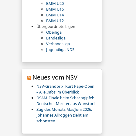
BMM U20
BMM U16
BMM U14
BMM U12
Übergeordnete Ligen
Oberliga
Landesliga
Verbandsliga
Jugendliga NDS
Neues vom NSV
NSV-Grandprix: Kurt Pape-Open
– Alle Infos im Überblick
DSAM-Finale beim Schachgipfel:
Deutscher Meister aus Wunstorf
Zug des Monats Mai/Juni 2026:
Johannes Allroggen zieht am
schönsten