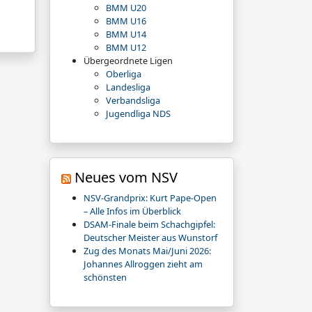
BMM U20
BMM U16
BMM U14
BMM U12
Übergeordnete Ligen
Oberliga
Landesliga
Verbandsliga
Jugendliga NDS
Neues vom NSV
NSV-Grandprix: Kurt Pape-Open
– Alle Infos im Überblick
DSAM-Finale beim Schachgipfel:
Deutscher Meister aus Wunstorf
Zug des Monats Mai/Juni 2026:
Johannes Allroggen zieht am
schönsten