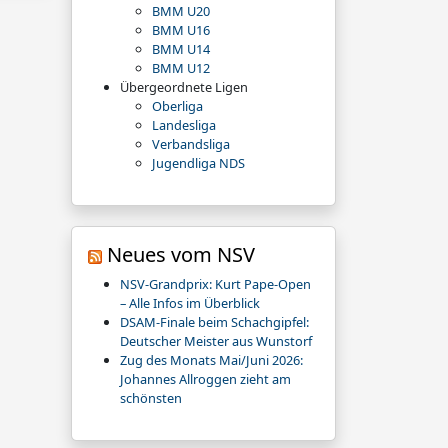
BMM U20
BMM U16
BMM U14
BMM U12
Übergeordnete Ligen
Oberliga
Landesliga
Verbandsliga
Jugendliga NDS
Neues vom NSV
NSV-Grandprix: Kurt Pape-Open
– Alle Infos im Überblick
DSAM-Finale beim Schachgipfel:
Deutscher Meister aus Wunstorf
Zug des Monats Mai/Juni 2026:
Johannes Allroggen zieht am
schönsten