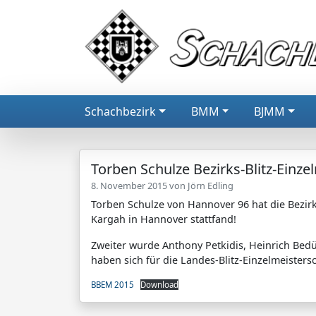
Schachbezirk
BMM
BJMM
Torben Schulze Bezirks-Blitz-Einze
8. November 2015 von
Jörn Edling
Torben Schulze von Hannover 96 hat die Bezir
Kargah in Hannover stattfand!
Zweiter wurde Anthony Petkidis, Heinrich Bedür
haben sich für die Landes-Blitz-Einzelmeistersch
BBEM 2015
Download