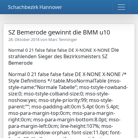
Schachbezirk Hannover
SZ Bemerode gewinnt die BMM u10
28. Oktober 2018 von
Marc Tenninger
Die
Normal 0 21 false false false DE X-NONE X-NONE
strahlenden Sieger des Bezirksmeisters SZ
Bemerode
Normal 0 21 false false false DE X-NONE X-NONE /*
Style Definitions */ table.MsoNormalTable {mso-
style-name:“Normale Tabelle“; mso-tstyle-rowband-
size:0; mso-tstyle-colband-size:0; mso-style-
noshow:yes; mso-style-priority:99; mso-style-
parent:““; mso-padding-alt:0cm 5.4pt 0cm 5.4pt;
mso-para-margin-top:0cm; mso-para-margin-
right:0cm; mso-para-margin-bottom:8.0pt; mso-
para-margin-left:0cm; line-height:107%; mso-
pagination:widow-orphan; font-size:11.0pt; font-