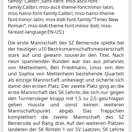
family:“Calibri“,sans-serif; mso-ascii-font-
family:Calibri; mso-ascii-theme-font:minor-latin;
mso-hansi-font-family:Calibri; mso-hansi-theme-
font:minor-latin; mso-bidi-font-family:“Times New
Roman“; mso-bidi-theme-font:minor-bidi; mso-
fareast-language:EN-US;}
Die erste Mannschaft des SZ Bemerode spielte bei
der heutigen u10 Bezirksmannschaftsmeisterschaft
stark auf und gewann souverän den Titel. Nach
neun spannenden Runden war das aus Johannes
von Mettenheim, Ben Friedmann, Linus von Alm
und Sophia von Mettenheim bestehende Quartett
als einzige Mannschaft unbesiegt und sicherte sich
damit den ersten Platz. Der zweite Platz ging an die
erste Mannschaft des SK Lehrte, die sich nur gegen
den Turniersieger knapp mit 1,5 zu 2,5 geschlagen
geben musste und sonst keinen weiteren
Mannschaftspunkt abgab. Das Treppchen
komplettiert die zweite Mannschaft des SZ
Bemerode auf Rang drei. Auf den weiteren Plätzen
landeten der SK Rinteln 1 vor SV Laatzen, SK Lehrte