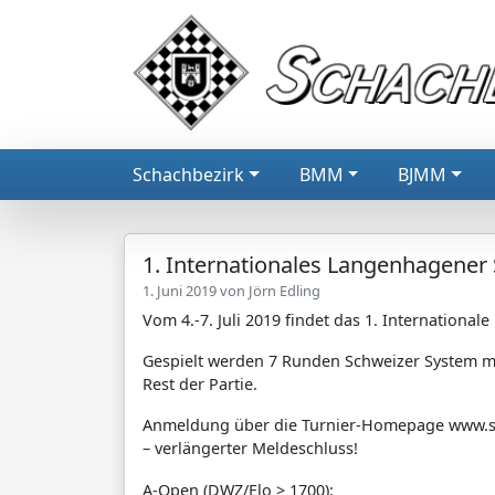
Schachbezirk
BMM
BJMM
1. Internationales Langenhagener
1. Juni 2019 von
Jörn Edling
Vom 4.-7. Juli 2019 findet das 1. Internation
Gespielt werden 7 Runden Schweizer System mi
Rest der Partie.
Anmeldung über die Turnier-Homepage www.so
– verlängerter Meldeschluss!
A-Open (DWZ/Elo > 1700):