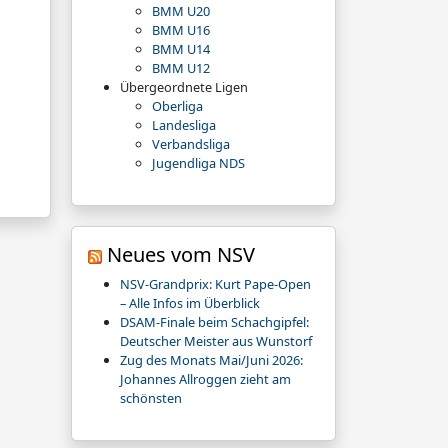
BMM U20
BMM U16
BMM U14
BMM U12
Übergeordnete Ligen
Oberliga
Landesliga
Verbandsliga
Jugendliga NDS
Neues vom NSV
NSV-Grandprix: Kurt Pape-Open
– Alle Infos im Überblick
DSAM-Finale beim Schachgipfel:
Deutscher Meister aus Wunstorf
Zug des Monats Mai/Juni 2026:
Johannes Allroggen zieht am
schönsten