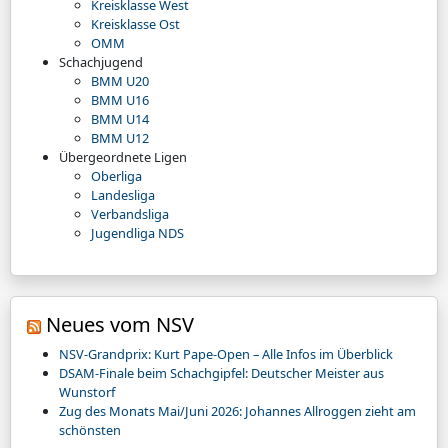
Kreisklasse West
Kreisklasse Ost
OMM
Schachjugend
BMM U20
BMM U16
BMM U14
BMM U12
Übergeordnete Ligen
Oberliga
Landesliga
Verbandsliga
Jugendliga NDS
Neues vom NSV
NSV-Grandprix: Kurt Pape-Open – Alle Infos im Überblick
DSAM-Finale beim Schachgipfel: Deutscher Meister aus
Wunstorf
Zug des Monats Mai/Juni 2026: Johannes Allroggen zieht am
schönsten