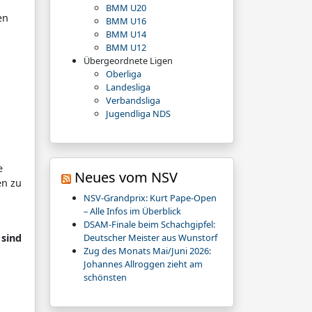
BMM U20
en
BMM U16
BMM U14
BMM U12
Übergeordnete Ligen
Oberliga
Landesliga
Verbandsliga
Jugendliga NDS
e
Neues vom NSV
en zu
NSV-Grandprix: Kurt Pape-Open
– Alle Infos im Überblick
DSAM-Finale beim Schachgipfel:
 sind
Deutscher Meister aus Wunstorf
Zug des Monats Mai/Juni 2026:
Johannes Allroggen zieht am
schönsten