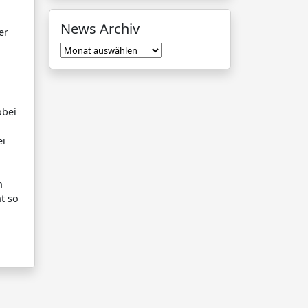
News Archiv
er
News
Archiv
obei
ei
n
t so