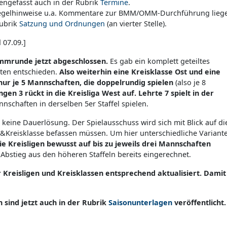
mengefasst auch in der Rubrik
Termine
.
 Regelhinweise u.a. Kommentare zur BMM/OMM-Durchführung lieg
Rubrik
Satzung und Ordnungen
(an vierter Stelle).
 07.09.]
timmrunde jetzt abgeschlossen.
Es gab ein komplett geteiltes
rten entschieden.
Also weiterhin eine Kreisklasse Ost und eine
 nur je 5 Mannschaften, die doppelrundig spielen
(also je 8
ngen 3 rückt in die Kreisliga West auf. Lehrte 7 spielt in der
nnschaften in derselben 5er Staffel spielen.
 keine Dauerlösung. Der Spielausschuss wird sich mit Blick auf di
a&Kreisklasse befassen müssen. Um hier unterschiedliche Variant
ie Kreisligen bewusst auf bis zu jeweils drei Mannschaften
e Abstieg aus den höheren Staffeln bereits eingerechnet.
r Kreisligen und Kreisklassen entsprechend aktualisiert. Damit
n sind jetzt auch in der Rubrik
Saisonunterlagen
veröffentlicht.