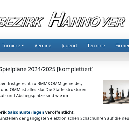
Turniere
Vereine
Jugend
Termine
Firme
ielpläne 2024/2025 [komplettiert]
ben fristgerecht
zu BMM&OMM gemeldet,
 und OMM ist alles klar.
Die Staffelstrukturen
Auf- und Abstiegsplätze sind wie im
brik
Saisonunterlagen
veröffentlicht.
 Einstellen der gängigsten elektronischen Schachuhren auf die ne