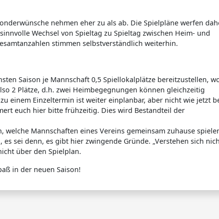
 Sonderwünsche nehmen eher zu als ab. Die Spielpläne werfen dah
sinnvolle Wechsel von Spieltag zu Spieltag zwischen Heim- und
esamtanzahlen stimmen selbstverständlich weiterhin.
sten Saison je Mannschaft 0,5 Spiellokalplätze bereitzustellen, w
lso 2 Plätze, d.h. zwei Heimbegegnungen können gleichzeitig
 einem Einzeltermin ist weiter einplanbar, aber nicht wie jetzt b
rt euch hier bitte frühzeitig. Dies wird Bestandteil der
 welche Mannschaften eines Vereins gemeinsam zuhause spiele
 es sei denn, es gibt hier zwingende Gründe. „Verstehen sich nich
 nicht über den Spielplan.
paß in der neuen Saison!