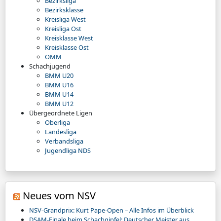
Bezirksliga
Bezirksklasse
Kreisliga West
Kreisliga Ost
Kreisklasse West
Kreisklasse Ost
OMM
Schachjugend
BMM U20
BMM U16
BMM U14
BMM U12
Übergeordnete Ligen
Oberliga
Landesliga
Verbandsliga
Jugendliga NDS
Neues vom NSV
NSV-Grandprix: Kurt Pape-Open – Alle Infos im Überblick
DSAM-Finale beim Schachgipfel: Deutscher Meister aus