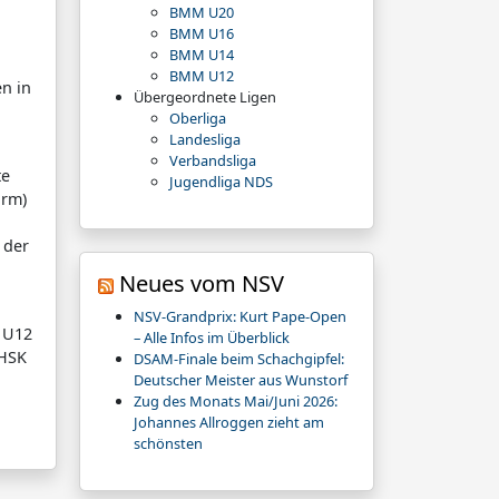
BMM U20
BMM U16
BMM U14
BMM U12
n in
Übergeordnete Ligen
Oberliga
Landesliga
Verbandsliga
te
Jugendliga NDS
urm)
 der
Neues vom NSV
NSV-Grandprix: Kurt Pape-Open
r U12
– Alle Infos im Überblick
(HSK
DSAM-Finale beim Schachgipfel:
Deutscher Meister aus Wunstorf
Zug des Monats Mai/Juni 2026:
Johannes Allroggen zieht am
schönsten