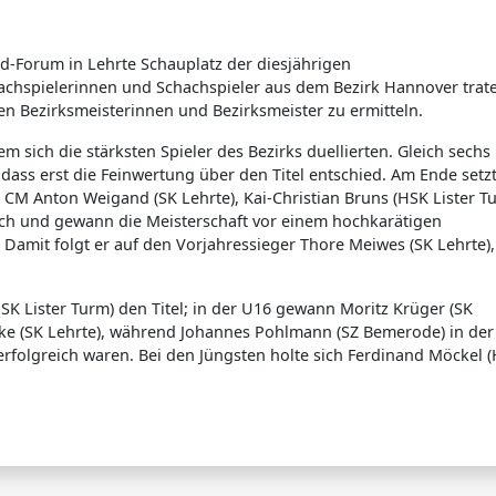
ld-Forum in Lehrte Schauplatz der diesjährigen
hachspielerinnen und Schachspieler aus dem Bezirk Hannover trate
 Bezirksmeisterinnen und Bezirksmeister zu ermitteln.
m sich die stärksten Spieler des Bezirks duellierten. Gleich sechs
odass erst die Feinwertung über den Titel entschied. Am Ende setz
 CM Anton Weigand (SK Lehrte), Kai-Christian Bruns (HSK Lister T
urch und gewann die Meisterschaft vor einem hochkarätigen
. Damit folgt er auf den Vorjahressieger Thore Meiwes (SK Lehrte),
SK Lister Turm) den Titel; in der U16 gewann Moritz Krüger (SK
inke (SK Lehrte), während Johannes Pohlmann (SZ Bemerode) in de
rfolgreich waren. Bei den Jüngsten holte sich Ferdinand Möckel 