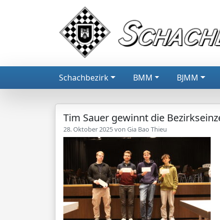
Schachbezirk
BMM
BJMM
Tim Sauer gewinnt die Bezirkseinz
28. Oktober 2025 von
Gia Bao Thieu